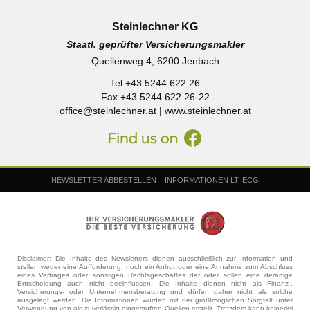
Steinlechner KG
Staatl. geprüfter Versicherungsmakler
Quellenweg 4, 6200 Jenbach
Tel +43 5244 622 26
Fax +43 5244 622 26-22
office@steinlechner.at
|
www.steinlechner.at
NEWSLETTER ABBESTELLEN
INFORMATIONEN LT. ECG
Disclaimer: Die Inhalte des Newsletters dienen ausschließlich zur Information und
stellen weder eine Aufforderung, noch ein Anbot oder eine Annahme zum Abschluss
eines Vertrages oder sonstigen Rechtsgeschäftes dar oder sollen eine derartige
Entscheidung auch nicht beeinflussen. Die Inhalte dienen nicht als Finanz-,
Versicherungs- oder Unternehmensberatung und dürfen daher nicht als solche
ausgelegt werden. Die Informationen wurden mit der größtmöglichen Sorgfalt unter
Verwendung von als zuverlässig eingestuften Quellen erstellt. Trotzdem kann keinerlei