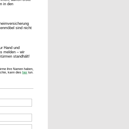
n in den
heimversicherung
tenmöbel sind nicht
ur Hand und
ns melden – wir
türmen standhält!
türme ihre Namen haben,
chte, kann dies
hier
tun.