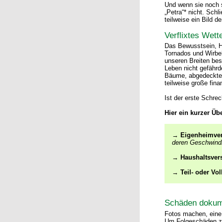
Und wenn sie noch s
„Petra“* nicht. Sch
teilweise ein Bild d
Verflixtes Wett
Das Bewusstsein, Ha
Tornados und Wirbel
unseren Breiten bes
Leben nicht gefährd
Bäume, abgedeckte 
teilweise große fina
Ist der erste Schre
Hier ein kurzer Übe
→
Eigenheimver
deren Geschwindi
→
Haushaltsver
→
Teil- oder Vo
Schäden dokum
Fotos machen, eine
Um Folgeschäden z