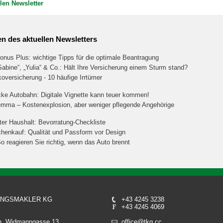
len Newsletter
n des aktuellen Newsletters
onus Plus: wichtige Tipps für die optimale Beantragung
„Sabine“, „Yulia“ & Co.: Hält Ihre Versicherung einem Sturm stand?
versicherung - 10 häufige Irrtümer
ke Autobahn: Digitale Vignette kann teuer kommen!
emma – Kostenexplosion, aber weniger pflegende Angehörige
ter Haushalt: Bevorratung-Checkliste
henkauf: Qualität und Passform vor Design
 reagieren Sie richtig, wenn das Auto brennt
UNGSMAKLER KG
+43 4245 3238
+43 4245 4069
on, Widmanngasse 13
office@tkg.cc