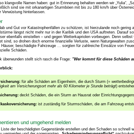
o klangvolle Namen haben: gut in Erinnerung behalten werden wir „Yulia“, „Sa
ließlich sind sie mit orkanartigen Sturmböen mit bis zu 180 km/h über Österre
er Verwüstung hinterlassen.
er
b und Gut vor Katastrophenfällen zu schützen, ist hierzulande noch gering 
stürme längst nicht mehr nur in der Karibik und den USA auftreten. Darauf sol
ser ebenfalls einstellen – und gegen Wetterkapriolen vorbeugen. Denn selbst
et sind, so drohen doch enorme finanzielle Verluste, wenn Naturgewalten zus
Häuser, beschädigte Fahrzeuge … sorgten für zahlreiche Einsätze von Feue
nzielle Schäden.
ck überwunden stellt sich rasch die Frage:
"Wer kommt für diese Schäden a
rblick:
sicherung:
für alle Schäden am Eigenheim, die durch Sturm (
= wetterbeding
gkeit am Versicherungsort mehr als 60 Kilometer je Stunde beträgt
) entstehe
sicherung:
deckt Schäden, die ein Sturm an Hausrat oder Einrichtungsgegens
llkaskoversicherung:
ist zuständig für Sturmschäden, die am Fahrzeug entst
entieren und umgehend melden
 Liste der beschädigten Gegenstände erstellen und den Schaden so schnell w
u vermeiden und der sogenannten
„Schadenminderungspflicht“
nachzukom