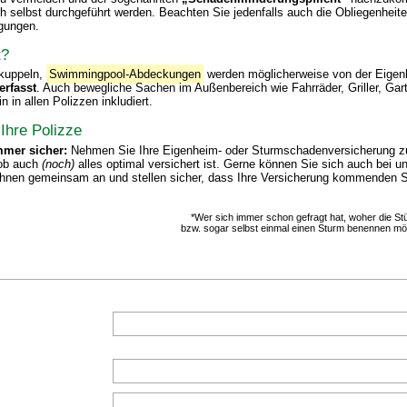
ch selbst durchgeführt werden. Beachten Sie jedenfalls auch die Obliegenheite
gungen.
t?
tkuppeln,
Swimmingpool-Abdeckungen
werden möglicherweise von der Eigen
erfasst
. Auch bewegliche Sachen im Außenbereich wie Fahrräder, Griller, Gar
 in allen Polizzen inkludiert.
Ihre Polizze
mer sicher:
Nehmen Sie Ihre Eigenheim- oder Sturmschadenversicherung z
 ob auch
(noch)
alles optimal versichert ist. Gerne können Sie sich auch bei u
Ihnen gemeinsam an und stellen sicher, dass Ihre Versicherung kommenden S
*Wer sich immer schon gefragt hat, woher die S
bzw. sogar selbst einmal einen Sturm benennen mö