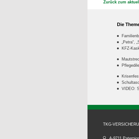
Zurück zum aktuel
Die Theme
Familienb
„Petra“, 
KFZ-Kasko
Mautstrec
Pflegedil
Krisenfes
Schultasc
VIDEO: So
TKG-VERSICHER
A-9711 Paterni