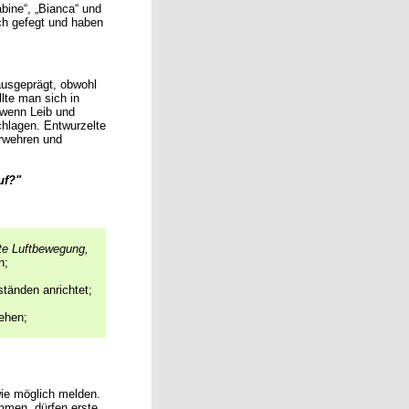
bine“, „Bianca“ und
ich gefegt und haben
ausgeprägt, obwohl
lte man sich in
 wenn Leib und
chlagen. Entwurzelte
rwehren und
uf?"
te Luftbewegung,
n;
tänden anrichtet;
ehen;
ie möglich melden.
men, dürfen erste