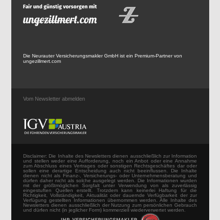
Die Neurauter Versicherungsmakler GmbH ist ein Premium-Partner von
ungezillmert.com
Vom Newsletter abmelden
Disclaimer: Die Inhalte des Newsletters dienen ausschließlich zur Information
und stellen weder eine Aufforderung, noch ein Anbot oder eine Annahme
zum Abschluss eines Vertrages oder sonstigen Rechtsgeschäftes dar oder
sollen eine derartige Entscheidung auch nicht beeinflussen. Die Inhalte
dienen nicht als Finanz-, Versicherungs- oder Unternehmensberatung und
dürfen daher nicht als solche ausgelegt werden. Die Informationen wurden
mit der größtmöglichen Sorgfalt unter Verwendung von als zuverlässig
eingestuften Quellen erstellt. Trotzdem kann keinerlei Haftung für die
Richtigkeit, Vollständigkeit, Aktualität oder dauernde Verfügbarkeit der zur
Verfügung gestellten Informationen übernommen werden. Alle Inhalte des
Newsletters dienen ausschließlich der Nutzung zum persönlichen Gebrauch
und dürfen nicht (in jeglicher Form) kommerziell wiederverwertet werden.