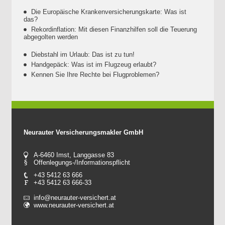
Die Europäische Krankenversicherungskarte: Was ist
das?
Rekordinflation: Mit diesen Finanzhilfen soll die Teuerung
abgegolten werden
Diebstahl im Urlaub: Das ist zu tun!
Handgepäck: Was ist im Flugzeug erlaubt?
Kennen Sie Ihre Rechte bei Flugproblemen?
Neurauter Versicherungsmakler GmbH
A-6460 Imst, Langgasse 83
Offenlegungs-/Informationspflicht
+43 5412 63 666
+43 5412 63 666-33
info@neurauter-versichert.at
www.neurauter-versichert.at