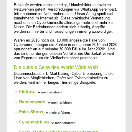
Einkäufe werden online erledigt, Urlaubsbilder in sozialen
Netzwerken geteilt, Verabredungen via WhatsApp vereinbart,
Informationen im Netz recherchiert. Unser Alltag spielt sich
zunehmend im Internet ab. Diese praktische Vernetzung
machen sich Cyberkriminelle allerdings mehr und mehr zu
Nutze. Die Bedrohungen ändern sich ständig, Angriffe
werden raffinierter und Täuschungen immer glaubwürdiger.
Waren es 2015 noch ca. 10.000 angezeigte Fälle von
Cybercrime, stiegen die Zahlen in den Jahren 2019 und 2020
sprunghaft an auf beinahe
36.000 Fälle
im Jahr 2020*. Und
das sind nur die gemeldeten Vorfälle, die
Dunkelziffer
wird
von Experten um ein Vielfaches höher geschätzt.
Die dunkle Seite des World Wide Web
Datenmissbrauch, E-Mail-Betrug, Cyber-Erpressung … die
Liste von Möglichkeiten, Opfer von Cyberkriminellen zu
werden, wird immer länger. Hier einige Beispiele:
⇔ FluBots
⇔ Ransomware
⇔ Fake-Shops
⇔ Cybermobbing
⇔ Social Media / Urheberrechtsverletzung