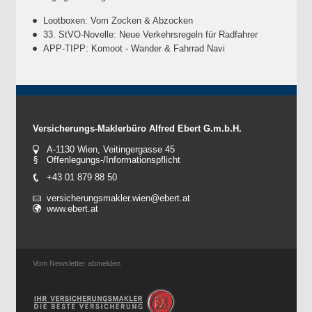
Lootboxen: Vom Zocken & Abzocken
33. StVO-Novelle: Neue Verkehrsregeln für Radfahrer
APP-TIPP: Komoot - Wander & Fahrrad Navi
Versicherungs-Maklerbüro Alfred Ebert G.m.b.H.
A-1130 Wien, Veitingergasse 45
Offenlegungs-/Informationspflicht
+43 01 879 88 50
versicherungsmakler.wien@ebert.at
www.ebert.at
Vom Newsletter abmelden