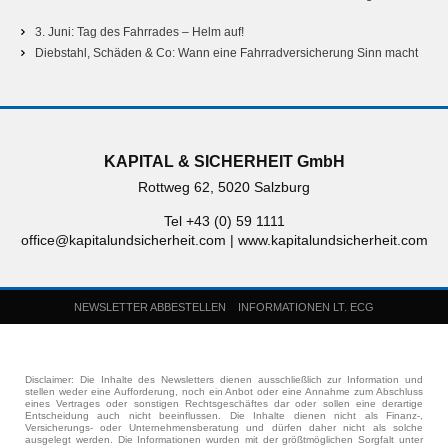
3. Juni: Tag des Fahrrades – Helm auf!
Diebstahl, Schäden & Co: Wann eine Fahrradversicherung Sinn macht
KAPITAL & SICHERHEIT GmbH
Rottweg 62, 5020 Salzburg
Tel +43 (0) 59 1111
office@kapitalundsicherheit.com
|
www.kapitalundsicherheit.com
NEWSLETTER ABBESTELLEN
INFORMATIONEN LT. ECG
Disclaimer: Die Inhalte des Newsletters dienen ausschließlich zur Information und
stellen weder eine Aufforderung, noch ein Anbot oder eine Annahme zum Abschluss
eines Vertrages oder sonstigen Rechtsgeschäftes dar oder sollen eine derartige
Entscheidung auch nicht beeinflussen. Die Inhalte dienen nicht als Finanz-,
Versicherungs- oder Unternehmensberatung und dürfen daher nicht als solche
ausgelegt werden. Die Informationen wurden mit der größtmöglichen Sorgfalt unter