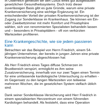
In Österreich genießen wir den Luxus eines gut ausgebauten
gesetzlichen Gesundheitssystems. Doch trotz dieser
zuverlässigen Basis gibt es gute Gründe, warum eine private
Krankenversicherung eine wichtige Ergänzung ist. Ein
entscheidender Vorteil der privaten Krankenversicherung ist der
Zugang zur Sonderklasse im Krankenhaus. Sie können ein Ein-
oder Zweibettzimmer mit mehr Komfort und Privatsphäre
wählen, sich von renommierten Spezialisten behandeln lassen
und – besonders in Privatspitälern - oft von verkürzten
Wartezeiten profitieren.
Eine Krankengeschichte, wie sie jedem passieren
kann
Betrachten wir das Beispiel von Herrn Friedrich, einem 54-
jährigen Unternehmer, der bereits in jungen Jahren eine private
Krankenversicherung abgeschlossen hat:
Als Herr Friedrich eines Tages diffuse Schmerzen im
Brustbereich verspürt, ermöglicht es ihm seine
Zusatzversicherung, innerhalb von nur zwei Tagen einen Termin
für eine umfassende kardiologische Untersuchung zu erhalten -
im Gegensatz zu den langen Wartezeiten von teilweise
mehreren Wochen, die im gesetzlichen System vielfach üblich
sind.
Dank seiner Sonderklasse-Versicherung wird Herr Friedrich in
einem spezialisierten Herzzentrum von einem führenden
Kardiologen behandelt. Als feststeht, dass eine Operation