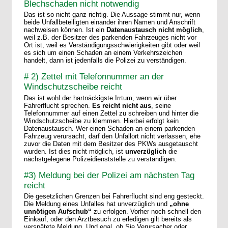
Blechschaden nicht notwendig
Das ist so nicht ganz richtig. Die Aussage stimmt nur, wenn
beide Unfallbeteiligten einander ihren Namen und Anschrift
nachweisen können. Ist ein
Datenaustausch nicht möglich
,
weil z.B. der Besitzer des parkenden Fahrzeuges nicht vor
Ort ist, weil es Verständigungsschwierigkeiten gibt oder weil
es sich um einen Schaden an einem Verkehrszeichen
handelt, dann ist jedenfalls die Polizei zu verständigen.
# 2) Zettel mit Telefonnummer an der
Windschutzscheibe reicht
Das ist wohl der hartnäckigste Irrtum, wenn wir über
Fahrerflucht sprechen.
Es reicht nicht aus
, seine
Telefonnummer auf einen Zettel zu schreiben und hinter die
Windschutzscheibe zu klemmen. Hierbei erfolgt kein
Datenaustausch. Wer einen Schaden an einem parkenden
Fahrzeug verursacht, darf den Unfallort nicht verlassen, ehe
zuvor die Daten mit dem Besitzer des PKWs ausgetauscht
wurden. Ist dies nicht möglich, ist
unverzüglich
die
nächstgelegene Polizeidienststelle zu verständigen.
#3) Meldung bei der Polizei am nächsten Tag
reicht
Die gesetzlichen Grenzen bei Fahrerflucht sind eng gesteckt.
Die Meldung eines Unfalles hat unverzüglich und
„ohne
unnötigen Aufschub“
zu erfolgen. Vorher noch schnell den
Einkauf, oder den Arztbesuch zu erledigen gilt bereits als
verspätete Meldung. Und egal, ob Sie Verursacher oder