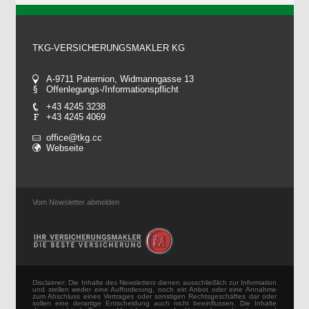
TKG-VERSICHERUNGSMAKLER KG
A-9711 Paternion, Widmanngasse 13
Offenlegungs-/Informationspflicht
+43 4245 3238
+43 4245 4069
office@tkg.cc
Webseite
Vom Newsletter abmelden
Disclaimer: Die Inhalte des Newsletters dienen ausschließlich zur Information
und stellen weder eine Aufforderung, noch ein Anbot oder eine Annahme
zum Abschluss eines Vertrages oder sonstigen Rechtsgeschäftes dar oder
sollen eine derartige Entscheidung auch nicht beeinflussen. Die Inhalte