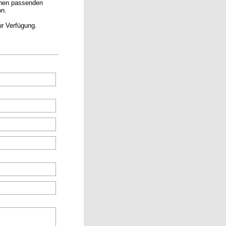
einen passenden
on.
r Verfügung.