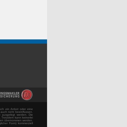
noch ein Anbot oder eine
auch nicht beeinflussen.
e ausgelegt werden. Die
. Trotzdem kann keinerlei
tionen übernommen werden.
licher Form) kommerziell