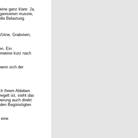
eine ganz klare: Ja,
rganisieren musste,
lle Belastung.
/Urne, Grabstein,
en. Ein
erweise kurz nach
wenn sich der
ach Ihrem Ableben.
gelt ist, steht das
erung auch direkt
 den Begünstigten
 eine