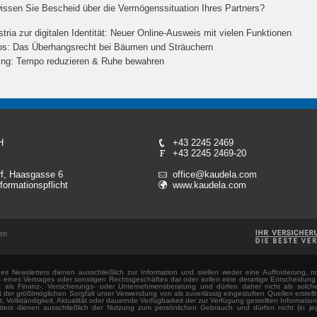
issen Sie Bescheid über die Vermögenssituation Ihres Partners?
stria zur digitalen Identität: Neuer Online-Ausweis mit vielen Funktionen
os: Das Überhangsrecht bei Bäumen und Sträuchern
ing: Tempo reduzieren & Ruhe bewahren
H
+43 2245 2469
+43 2245 2469-20
f, Haasgasse 6
office@kaudela.com
formationspflicht
www.kaudela.com
en
 des Newsletters dienen ausschließlich zur Information und stellen weder eine Aufforderung, 
ines Vertrages oder sonstigen Rechtsgeschäftes dar oder sollen eine derartige Entscheidung 
ht als Finanz-, Versicherungs- oder Unternehmensberatung und dürfen daher nicht als solch
 der größtmöglichen Sorgfalt unter Verwendung von als zuverlässig eingestuften Quellen erstellt
eit, Vollständigkeit, Aktualität oder dauernde Verfügbarkeit der zur Verfügung gestellten Informa
tters dienen ausschließlich der Nutzung zum persönlichen Gebrauch und dürfen nicht (in jeg