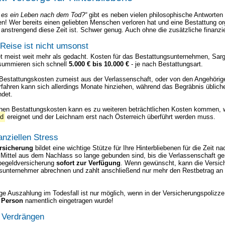
t es ein Leben nach dem Tod?“
gibt es neben vielen philosophische Antworten 
en! Wer bereits einen geliebten Menschen verloren hat und eine Bestattung o
 anstrengend diese Zeit ist. Schwer genug. Auch ohne die zusätzliche finanzie
 Reise ist nicht umsonst
t meist weit mehr als gedacht. Kosten für das Bestattungsunternehmen, Sarg
summieren sich schnell
5.000 € bis 10.000 €
- je nach Bestattungsart.
Bestattungskosten zumeist aus der Verlassenschaft, oder von den Angehörig
fahren kann sich allerdings Monate hinziehen, während das Begräbnis üblich
ndet.
chen Bestattungskosten kann es zu weiteren beträchtlichen Kosten kommen, 
nd
ereignet und der Leichnam erst nach Österreich überführt werden muss.
anziellen Stress
ersicherung
bildet eine wichtige Stütze für Ihre Hinterbliebenen für die Zeit n
 Mittel aus dem Nachlass so lange gebunden sind, bis die Verlassenschaft gere
rbegeldversicherung
sofort zur Verfügung
. Wenn gewünscht, kann die Versich
sunternehmer abrechnen und zahlt anschließend nur mehr den Restbetrag an
ge Auszahlung im Todesfall ist nur möglich, wenn in der Versicherungspolizze
e Person
namentlich eingetragen wurde!
t Verdrängen