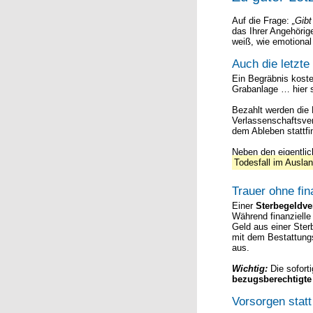
Auf die Frage:
„Gib
das Ihrer Angehörig
weiß, wie emotional
Auch die letzte
Ein Begräbnis koste
Grabanlage … hier 
Bezahlt werden die 
Verlassenschaftsver
dem Ableben stattfi
Neben den eigentli
Todesfall im Ausla
Trauer ohne fin
Einer
Sterbegeldv
Während finanzielle
Geld aus einer Ste
mit dem Bestattung
aus.
Wichtig:
Die soforti
bezugsberechtigt
Vorsorgen stat