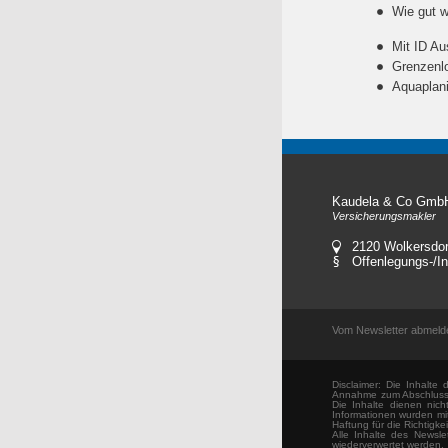
Wie gut w
Mit ID Au
Grenzenl
Aquaplan
Kaudela & Co Gmb
Versicherungsmakler
2120 Wolkersdor
Offenlegungs-/In
Vom Newsletter abmeld
Disclaimer: Die Inhalte
Annahme zum Abschluss e
Die Inhalte dienen nic
Informationen wurden mit
Haftung für die Richtigk
Alle Inhalte des Newsle
wiederverwertet werden.