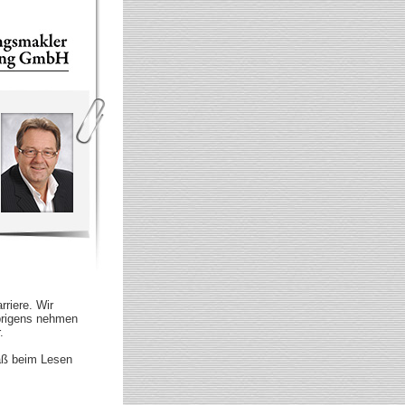
riere. Wir
brigens nehmen
.
paß beim Lesen