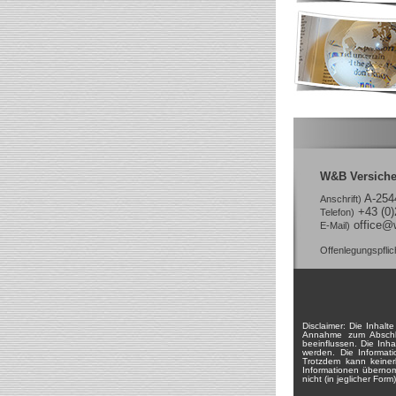
W&B Versich
A-2544
Anschrift)
+43 (0)
Telefon)
office@
E-Mail)
Offenlegungspfli
Disclaimer: Die Inhalt
Annahme zum Abschlu
beeinflussen. Die Inh
werden. Die Informati
Trotzdem kann keinerle
Informationen übernom
nicht (in jeglicher For