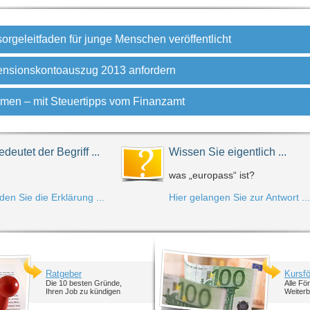
sorgeleitfaden für junge Menschen veröffentlicht
ensionskontoauszug 2013 anfordern
men – mit Steuertipps vom Finanzamt
deutet der Begriff ...
Wissen Sie eigentlich ...
was „europass“ ist?
nden Sie die Erklärung ...
Hier gelangen Sie zur Antwort ...
Ratgeber
Kursf
Die 10 besten Gründe,
Alle Fö
Ihren Job zu kündigen
Weiterb