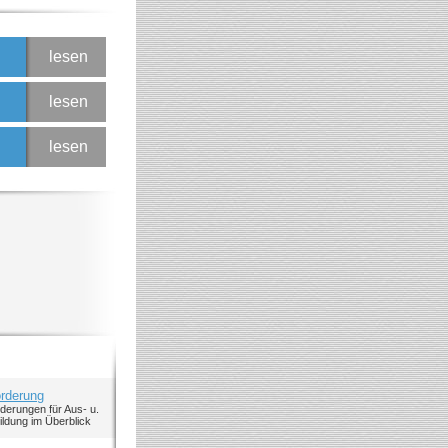
lesen
lesen
lesen
örderung
rderungen für Aus- u.
ildung im Überblick