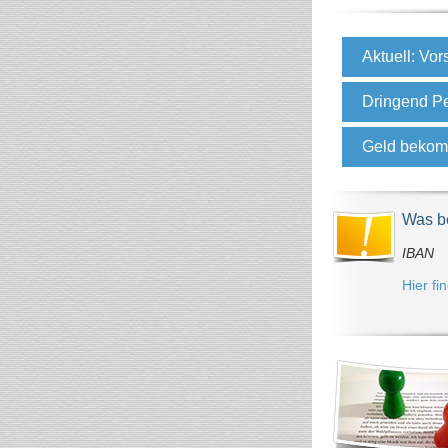
Aktuell: Vor
Dringend P
Geld bekom
Was be
IBAN
Hier fi