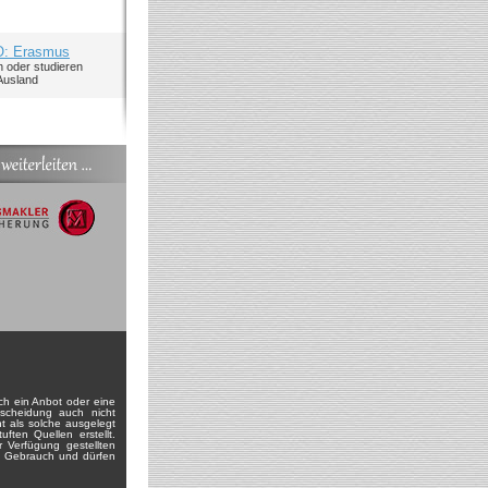
: Erasmus
n oder studieren
Ausland
och ein Anbot oder eine
scheidung auch nicht
t als solche ausgelegt
ften Quellen erstellt.
ur Verfügung gestellten
en Gebrauch und dürfen