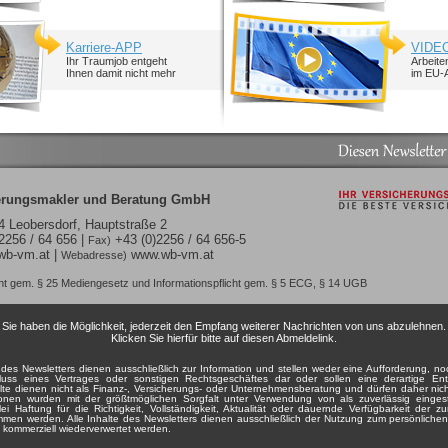
Karriere-APP
VIDEO
Ihr Traumjob entgeht
Arbeite
Ihnen damit nicht mehr
im EU-
erungsmakler und Beratung GmbH
 Leobersdorf, Hauptstraße 2
2256 / 64 656 |
+43 (0)2256 / 64 656-5
Fax)
wb-vm.at
|
www.wb-vm.at
Webadresse)
cht gem. § 25 Mediengesetz und Informationspflicht gem. § 5 ECG, § 14 UGB
Sie haben die Möglichkeit, jederzeit den Empfang weiterer Nachrichten von uns abzulehnen.
Klicken Sie hierfür bitte auf diesen
Abmeldelink
.
e des Newsletters dienen ausschließlich zur Information und stellen weder eine Aufforderung, n
ss eines Vertrages oder sonstigen Rechtsgeschäftes dar oder sollen eine derartige Ent
alte dienen nicht als Finanz-, Versicherungs- oder Unternehmensberatung und dürfen daher nich
onen wurden mit der größtmöglichen Sorgfalt unter Verwendung von als zuverlässig eingestu
i Haftung für die Richtigkeit, Vollständigkeit, Aktualität oder dauernde Verfügbarkeit der z
men werden. Alle Inhalte des Newsletters dienen ausschließlich der Nutzung zum persönlich
m) kommerziell wiederverwertet werden.