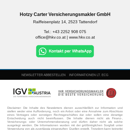
Hotzy Carter Versicherungsmakler GmbH
Raiffeisenplatz 14, 2523 Tattendorf
Tel.: +43 2252 908 075
office@hkv.co.at
|
www.hkv.co.at
NEWSLETTER ABBESTELLEN
INFORMATIONEN LT. ECG
Disclaimer: Die Inhalte des Newsletters dienen ausschließlich zur Information und
stellen weder eine Aufforderung, noch ein Anbot oder eine Annahme zum Abschluss
eines Vertrages oder sonstigen Rechtsgeschäftes dar oder sollen eine derartige
Entscheidung auch nicht beeinflussen. Die Inhalte dienen nicht als Finanz-,
Versicherungs- oder Unternehmensberatung und dürfen daher nicht als solche
ausgelegt werden. Die Informationen wurden mit der größtmöglichen Sorgfalt unter
Verwendung von als zuverlässig eingestuften Quellen erstellt. Trotzdem kann keinerlei