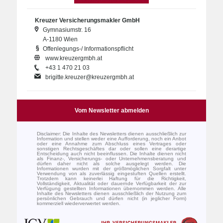
Kreuzer Versicherungsmakler GmbH
Gymnasiumstr. 16
A-1180 Wien
Offenlegungs-/ Informationspflicht
www.kreuzergmbh.at
+43 1 470 21 03
brigitte.kreuzer@kreuzergmbh.at
Vom Newsletter abmelden
Disclaimer: Die Inhalte des Newsletters dienen ausschließlich zur
Information und stellen weder eine Aufforderung, noch ein Anbot
oder eine Annahme zum Abschluss eines Vertrages oder
sonstigen Rechtsgeschäftes dar oder sollen eine derartige
Entscheidung auch nicht beeinflussen. Die Inhalte dienen nicht
als Finanz-, Versicherungs- oder Unternehmensberatung und
dürfen daher nicht als solche ausgelegt werden. Die
Informationen wurden mit der größtmöglichen Sorgfalt unter
Verwendung von als zuverlässig eingestuften Quellen erstellt.
Trotzdem kann keinerlei Haftung für die Richtigkeit,
Vollständigkeit, Aktualität oder dauernde Verfügbarkeit der zur
Verfügung gestellten Informationen übernommen werden. Alle
Inhalte des Newsletters dienen ausschließlich der Nutzung zum
persönlichen Gebrauch und dürfen nicht (in jeglicher Form)
kommerziell wiederverwertet werden.